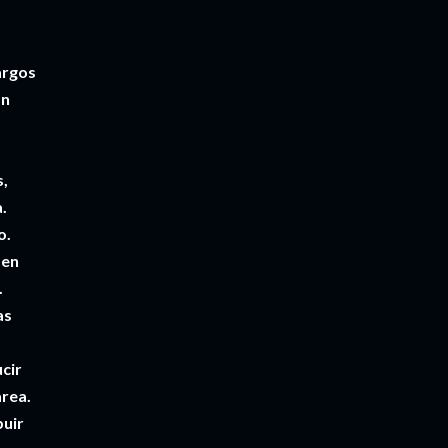
argos
án
,
s,
.
o.
 en
.
as
r
cir
area.
buir