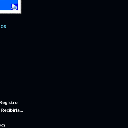
los
 Registro
ecibirla...
EO