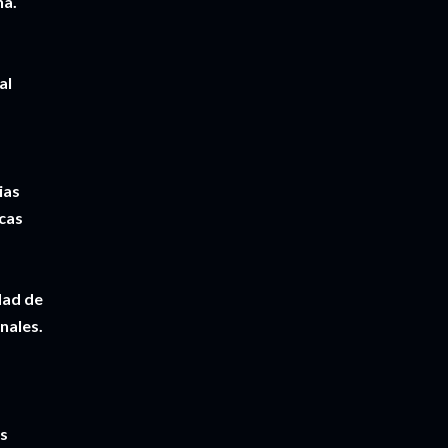
na.
al
ias
rcas
dad de
nales.
as