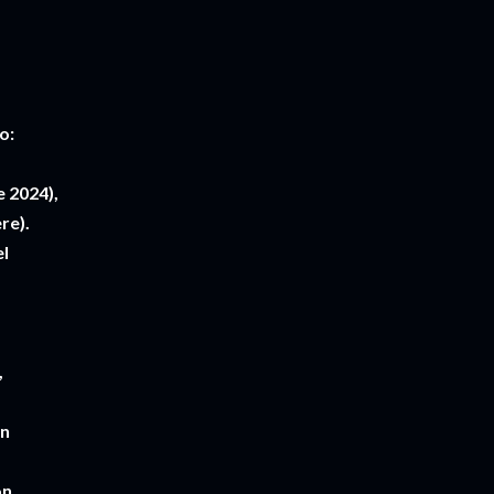
o:
y
e 2024),
re).
el
,
ún
ón