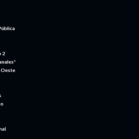
Pública
o 2
anales*
 Oeste
s
do
nal