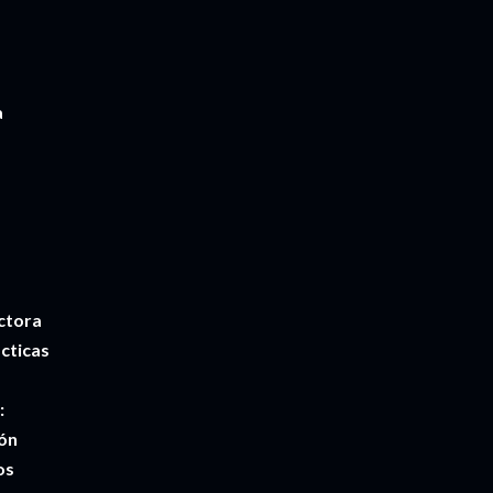
a
s
ctora
cticas
:
ión
os