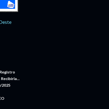
 Oeste
 Registro
ecibirla...
0/2025
EO